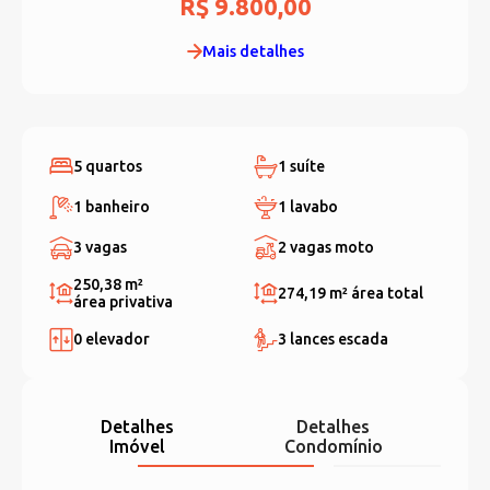
R$ 9.800,00
Mais detalhes
5 quartos
1 suíte
1 banheiro
1 lavabo
3 vagas
2 vagas moto
250,38 m²
274,19 m²
área total
área privativa
0 elevador
3 lances escada
Detalhes
Detalhes
Imóvel
Condomínio