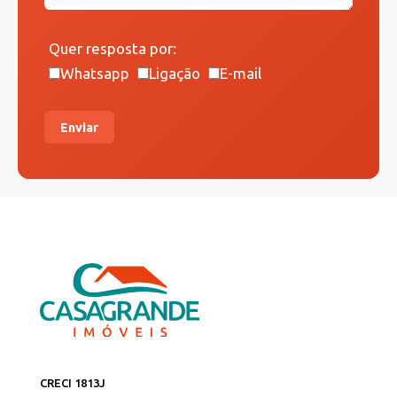
Quer resposta por:
Whatsapp
Ligação
E-mail
Enviar
CRECI 1813J